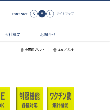
小さく
標準
大きく
サイトマップ
会社概要
お問合せ
全画面プリント
本文プリント