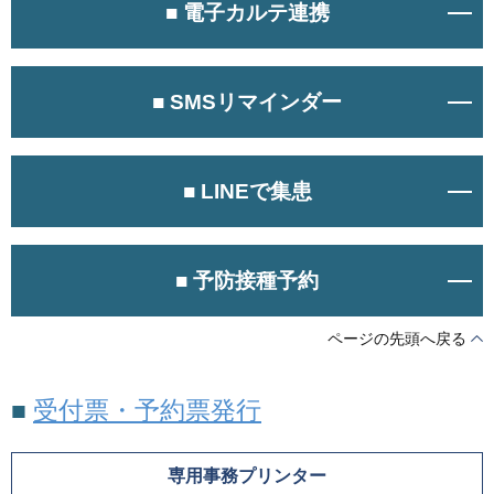
■ 電子カルテ連携
■ SMSリマインダー
■ LINEで集患
■ 予防接種予約
ページの先頭へ戻る
■
受付票・予約票発行
専用事務プリンター