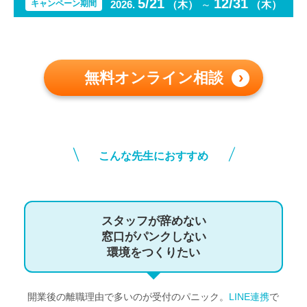
5/21
12/31
キャンペーン期間
2026.
（木）
～
（木）
無料オンライン相談
›
＼
／
こんな先生におすすめ
スタッフが辞めない
窓口がパンクしない
環境をつくりたい
開業後の離職理由で多いのが受付のパニック。
LINE連携
で