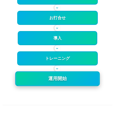
›
お打合せ
›
導入
›
トレーニング
›
運用開始