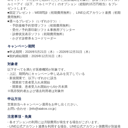
ルミーアイ（以下、テルミーアイ）のオプション（総額約15万円相当）をプレ
ゼントします。
■固定プレゼント：WEB問診（初期費用無料）、LINE公式アカウント連携（初期
費用無料）
■選べるプレゼント（いずれか1つ）：
・予防接種予約管理ソフト（初期費用無料）
・受付／予約票印刷ソフト＆事務用プリンター
・診療状況表示ソフト（初期費用無料）
・かざす診察券＆コードリーダー
キャンペーン期間
■申込期間：2026年5月21日（木）～2026年12月31日（木）
■契約締結期限：2026年12月31日（木）
対象者
以下すべてを満たす医療機関が対象です。
- 上記、期間内にキャンペーン申し込みを完了している
- 新規開業で、以下いずれかに該当
・開業前で患者受入れ未開始
・開業後、患者受入れ開始から6か月未満
※既存契約者および過去利用者は対象外
申込方法
営業担当へキャンペーン適用をお申し出ください。
お問い合わせ：[info@aiakos.co.jp］
注意事項・免責
- 各オプションの利用には月額費用が発生する場合がございます。
- LINE公式アカウント連携を利用する場合、LINE公式アカウント側費用が別途発