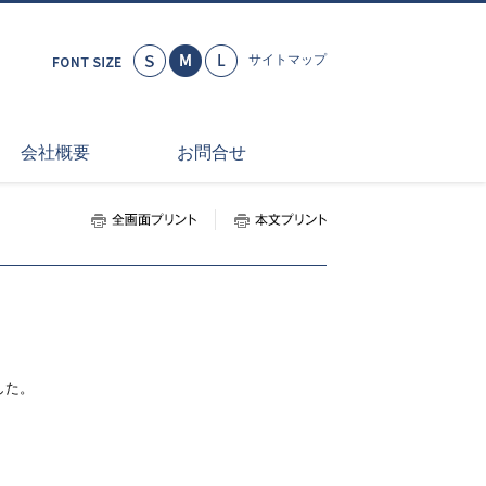
小さく
標準
大きく
サイトマップ
会社概要
お問合せ
全画面プリント
本文プリント
した。