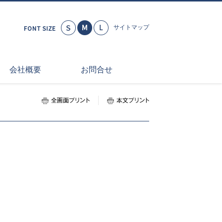
小さく
標準
大きく
サイトマップ
会社概要
お問合せ
全画面プリント
本文プリント