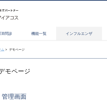
EB問診
機能一覧
インフルエンザ
テム
>
デモページ
デモページ
管理画面