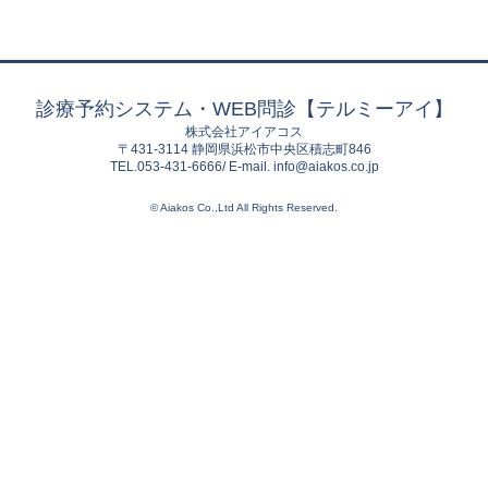
診療予約システム・WEB問診【テルミーアイ】
株式会社アイアコス
〒431-3114 静岡県浜松市中央区積志町846
TEL.053-431-6666/ E-mail. info@aiakos.co.jp
© Aiakos Co.,Ltd All Rights Reserved.