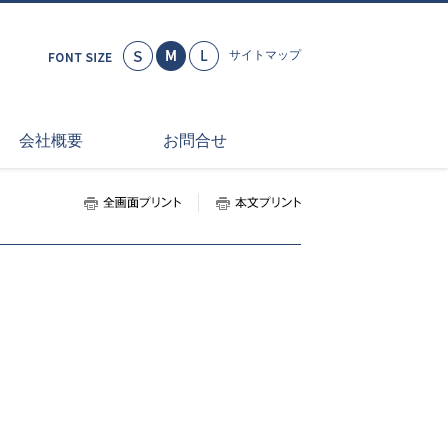
小さく
標準
大きく
サイトマップ
会社概要
お問合せ
全画面プリント
本文プリント