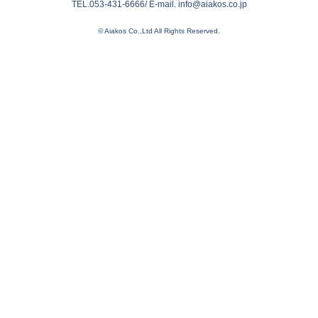
TEL.053-431-6666/ E-mail. info@aiakos.co.jp
© Aiakos Co.,Ltd All Rights Reserved.