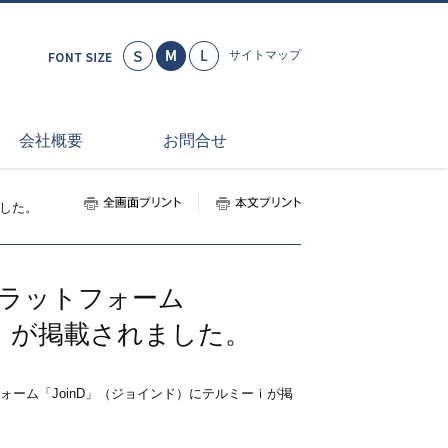
小さく
標準
大きく
サイトマップ
会社概要
お問合せ
全画面プリント
本文プリント
ました。
プラットフォーム
ーｉが掲載されました。
ーム「JoinD」（ジョインド）にテルミーｉが掲