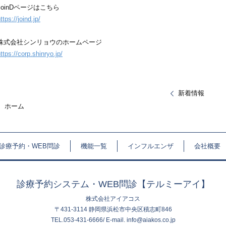
JoinDページはこちら
ttps://joind.jp/
株式会社シンリョウのホームページ
ttps://corp.shinryo.jp/
新着情報
ホーム
診療予約・WEB問診
機能一覧
インフルエンザ
会社概要
診療予約システム・WEB問診【テルミーアイ】
株式会社アイアコス
〒431-3114 静岡県浜松市中央区積志町846
TEL.053-431-6666/ E-mail. info@aiakos.co.jp