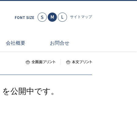
小さく
標準
大きく
サイトマップ
会社概要
お問合せ
全画面プリント
本文プリント
ートを公開中です。