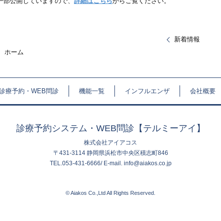
一部公開していますので、
詳細はこちら
からご覧ください。
新着情報
ホーム
診療予約・WEB問診
機能一覧
インフルエンザ
会社概要
診療予約システム・WEB問診【テルミーアイ】
株式会社アイアコス
〒431-3114 静岡県浜松市中央区積志町846
TEL.053-431-6666/ E-mail. info@aiakos.co.jp
© Aiakos Co.,Ltd All Rights Reserved.