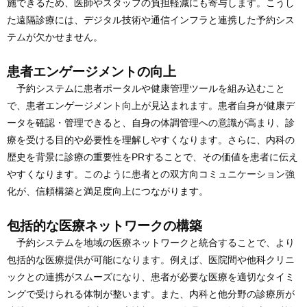
施できるため、医師やスタッフの負担軽減にも寄与します。こうし
た遠隔診療には、デジタル技術や通信インフラと連携した予約シス
テムが欠かせません。
患者エンゲージメントの向上
予約システムに患者ポータルや健康管理ツールを組み込むこと
で、患者エンゲージメント向上が見込まれます。患者自身が健康デ
ータを確認・管理できると、自身の体調管理への意識が高まり、診
療を受ける目的や必要性を理解しやすくなります。さらに、内科の
歴史を背景に診療の重要性をPRすることで、その価値を患者に伝え
やすくなります。このように患者との双方向コミュニケーション強
化が、信頼構築と満足度向上につながります。
包括的な医療ネットワークの構築
予約システムを地域の医療ネットワークと統合することで、より
包括的な医療提供が可能になります。例えば、医院間や他科クリニ
ックとの連携がスムーズになり、患者が必要な医療を適切なタイミ
ングで受けられる体制が整います。また、内科と他分野の診療所が