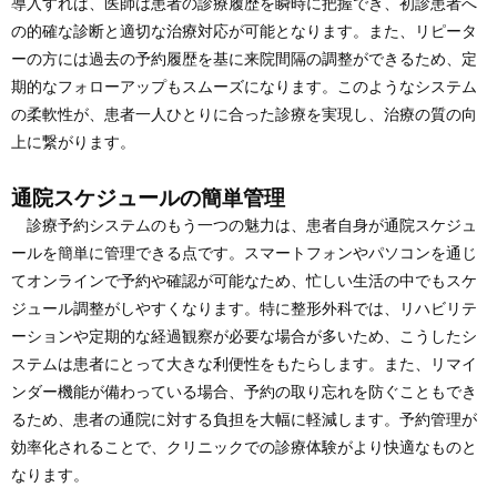
導入すれば、医師は患者の診療履歴を瞬時に把握でき、初診患者へ
の的確な診断と適切な治療対応が可能となります。また、リピータ
ーの方には過去の予約履歴を基に来院間隔の調整ができるため、定
期的なフォローアップもスムーズになります。このようなシステム
の柔軟性が、患者一人ひとりに合った診療を実現し、治療の質の向
上に繋がります。
通院スケジュールの簡単管理
診療予約システムのもう一つの魅力は、患者自身が通院スケジュ
ールを簡単に管理できる点です。スマートフォンやパソコンを通じ
てオンラインで予約や確認が可能なため、忙しい生活の中でもスケ
ジュール調整がしやすくなります。特に整形外科では、リハビリテ
ーションや定期的な経過観察が必要な場合が多いため、こうしたシ
ステムは患者にとって大きな利便性をもたらします。また、リマイ
ンダー機能が備わっている場合、予約の取り忘れを防ぐこともでき
るため、患者の通院に対する負担を大幅に軽減します。予約管理が
効率化されることで、クリニックでの診療体験がより快適なものと
なります。