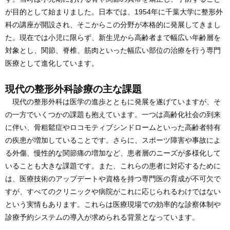
が目的として始まりました。日本では、1954年に千葉大学に整形外
科の講座が開設され、そこからこの分野が本格的に発展してきまし
た。現在では小児に限らず、新生児から高齢者まで幅広い年齢層を
対象とし、関節、脊椎、筋肉といった幅広い部位の治療を行う専門
医療として進化しています。
現代の整形外科診療の主な課題
現代の整形外科は医学の進歩とともに発展を遂げていますが、そ
の一方でいくつかの課題も抱えています。一つは高齢化社会の到来
に伴い、骨粗鬆症やロコモティブシンドロームといった高齢者特有
の疾患が増加していることです。さらに、スポーツ障害や事故によ
る外傷、慢性的な関節痛の増加など、患者層のニーズが多様化して
いることも大きな課題です。また、これらの患者に対応するために
は、医療技術のアップデートや資格を持つ専門医の育成が不可欠で
すが、すべてのクリニックや病院がこれに応じられるわけではない
という実情もあります。これらは医療現場での効率的な診察体制や
診療予約システムの導入が求められる背景となっています。