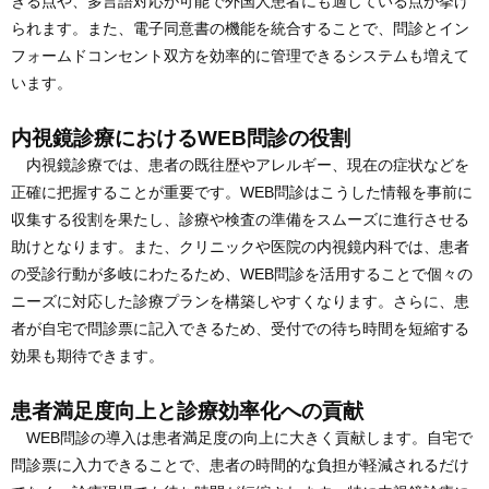
きる点や、多言語対応が可能で外国人患者にも適している点が挙げ
られます。また、電子同意書の機能を統合することで、問診とイン
フォームドコンセント双方を効率的に管理できるシステムも増えて
います。
内視鏡診療におけるWEB問診の役割
内視鏡診療では、患者の既往歴やアレルギー、現在の症状などを
正確に把握することが重要です。WEB問診はこうした情報を事前に
収集する役割を果たし、診療や検査の準備をスムーズに進行させる
助けとなります。また、クリニックや医院の内視鏡内科では、患者
の受診行動が多岐にわたるため、WEB問診を活用することで個々の
ニーズに対応した診療プランを構築しやすくなります。さらに、患
者が自宅で問診票に記入できるため、受付での待ち時間を短縮する
効果も期待できます。
患者満足度向上と診療効率化への貢献
WEB問診の導入は患者満足度の向上に大きく貢献します。自宅で
問診票に入力できることで、患者の時間的な負担が軽減されるだけ