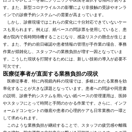
口コミやレビューを基にクリニックや医院を選択する傾向がありま
す。また、新型コロナウイルスの影響により非接触の受診やオンラ
インでの診療予約システムへの需要が高まっています。
しかし、診療現場ではこれらの変化に十分対応できていないケー
スも見られます。例えば、紙ベースの問診票を使用していると、患
者が院内で長時間待機することになり、感染リスクの懸念が生じま
す。また、予約の前日確認や患者情報の管理が手作業の場合、事務
作業が煩雑化し、スタッフへの業務負担が増す一因となっていま
す。こうした現状を打開するためには、新しい技術の導入が必要不
可欠です。
医療従事者が直面する業務負担の現状
医療従事者、特に内視鏡内科の現場では、多岐にわたる業務を効
率化することが大きな課題となっています。患者への問診や同意書
の説明、診療予約システムを用いない紙ベースの管理運用は、医師
やスタッフにとって時間と手間のかかる作業です。さらに、インフ
ォームドコンセントの徹底や患者の心理的ケアも日常業務の一環と
して求められます。
このような業務負担が継続することで、スタッフの疲労感や離職