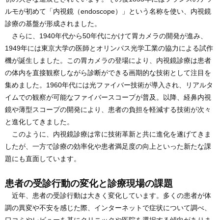
ルモが初めて「内視鏡（endoscope）」という名称を使い、内視鏡
診療の基盤が形成されました。
さらに、1940年代から50年代にかけて胃カメラの開発が進み、
1949年には東京大学の医師とオリンパス光学工業の協力による試作
機が誕生しました。この胃カメラの登場により、内視鏡診療は患者
の体内を直接観察しながら診断ができる画期的な技術として注目を
集めました。1960年代には光ファイバー技術が導入され、リアルタ
イムでの観察が可能なファイバースコープが普及。以降、経鼻内視
鏡や薄型スコープの開発により、患者の負担を軽減する技術が次々
と進化してきました。
このように、内視鏡診療は常に技術革新と共に進化を遂げてきま
したが、一方で診療の効率化や患者満足度の向上といった新たな課
題にも直面しています。
患者の受診行動の変化と診療現場の課題
近年、患者の受診行動は大きく変化しています。多くの患者が体
調の異変や不安を感じた際、インターネットで症状について調べ、