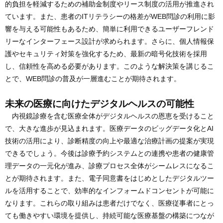
的負担を軽減するための補助金制度やリース制度の活用が推進され
ています。また、患者のITリテラシーの格差がWEB問診の利用に影
響を与える可能性もあるため、簡単に利用できるユーザーフレンド
リーなインターフェース設計が求められます。さらに、個人情報保
護やセキュリティ対策を強化するため、最新の暗号化技術を採用
し、信頼性を高める必要があります。このような解決策を講じるこ
とで、WEB問診の普及が一層進むことが期待されます。
未来の医療に向けたデジタルヘルスの可能性
内視鏡診療を含む医療全体がデジタルヘルスの恩恵を受けること
で、大きな進歩が見込まれます。医療データのビッグデータ化とAI
技術の活用により、診断精度の向上や最適な治療計画の提案が実現
できるでしょう。今後は診療予約システムとの連携や患者の健康管
理データの一元化が進み、診療プロセス全体がシームレスになるこ
とが期待されます。また、電子同意書をはじめとしたデジタルツー
ルを活用することで、効率的なインフォームドコンセントが可能に
なります。これらの取り組みは患者だけでなく、医療従事者にとっ
ても働きやすい環境を提供し、持続可能な医療基盤の構築につなが