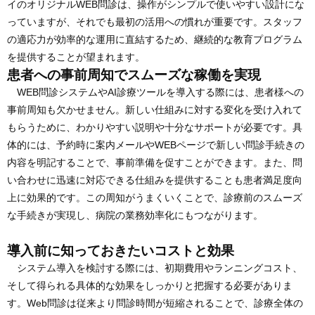
イのオリジナルWEB問診は、操作がシンプルで使いやすい設計にな
っていますが、それでも最初の活用への慣れが重要です。スタッフ
の適応力が効率的な運用に直結するため、継続的な教育プログラム
を提供することが望まれます。
患者への事前周知でスムーズな稼働を実現
WEB問診システムやAI診療ツールを導入する際には、患者様への
事前周知も欠かせません。新しい仕組みに対する変化を受け入れて
もらうために、わかりやすい説明や十分なサポートが必要です。具
体的には、予約時に案内メールやWEBページで新しい問診手続きの
内容を明記することで、事前準備を促すことができます。また、問
い合わせに迅速に対応できる仕組みを提供することも患者満足度向
上に効果的です。この周知がうまくいくことで、診療前のスムーズ
な手続きが実現し、病院の業務効率化にもつながります。
導入前に知っておきたいコストと効果
システム導入を検討する際には、初期費用やランニングコスト、
そして得られる具体的な効果をしっかりと把握する必要がありま
す。Web問診は従来より問診時間が短縮されることで、診療全体の