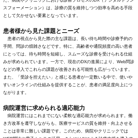
た、病院やクリニックにおける診療プロセスのDX（デジタルトラン
スフォーメーション）は、診療の質を維持しつつ効率を高める手段
として欠かせない要素となっています。
患者様から見た課題とニーズ
患者の視点から見た際の主な課題は、長い待ち時間や診療予約の
手間、問診の煩雑さなどです。特に、高齢者や通院頻度の高い患者
にとっては、待ち時間を短縮し、スムーズな診療を受けられる仕組
みが求められています。一方で、現在のDXの進展により、Web問診
などの導入でこれらの課題が改善される可能性も広がっています。
また、「受診を控えたい」と感じる患者が一定数いる中で、使いや
すいオンラインの仕組みを提供することが、患者の満足度向上につ
ながります。
病院運営に求められる適応能力
病院運営にはこれまでにない柔軟な適応能力が求められます。働
き方改革を遵守しながらも、医療サービスの質を維持・向上させる
ことは非常に難しい課題です。このため、病院やクリニックでは