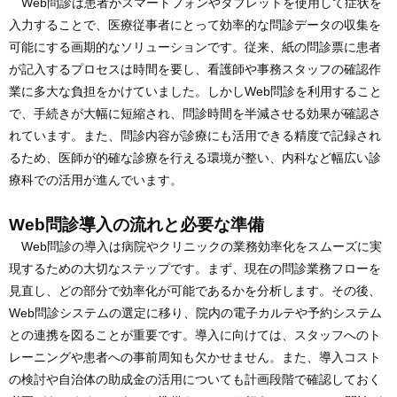
Web問診は患者がスマートフォンやタブレットを使用して症状を
入力することで、医療従事者にとって効率的な問診データの収集を
可能にする画期的なソリューションです。従来、紙の問診票に患者
が記入するプロセスは時間を要し、看護師や事務スタッフの確認作
業に多大な負担をかけていました。しかしWeb問診を利用すること
で、手続きが大幅に短縮され、問診時間を半減させる効果が確認さ
れています。また、問診内容が診療にも活用できる精度で記録され
るため、医師が的確な診療を行える環境が整い、内科など幅広い診
療科での活用が進んでいます。
Web問診導入の流れと必要な準備
Web問診の導入は病院やクリニックの業務効率化をスムーズに実
現するための大切なステップです。まず、現在の問診業務フローを
見直し、どの部分で効率化が可能であるかを分析します。その後、
Web問診システムの選定に移り、院内の電子カルテや予約システム
との連携を図ることが重要です。導入に向けては、スタッフへのト
レーニングや患者への事前周知も欠かせません。また、導入コスト
の検討や自治体の助成金の活用についても計画段階で確認しておく