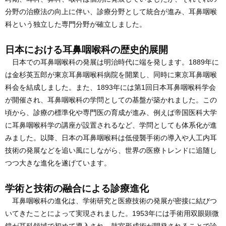
分野の治療法の向上に伴い、診療分野として統合が進み、耳鼻咽喉
科という独立した専門分野が確立しました。
日本における耳鼻咽喉科の歴史的展開
日本での耳鼻咽喉科の発展は明治時代に端を発します。1889年に
は金杉英五郎が東京耳鼻咽喉科病院を開業し、同時に東京耳鼻咽喉
科会を結成しました。また、1893年には第1回日本耳鼻咽喉科学会
が開催され、耳鼻咽喉科の学問としての基盤が築かれました。この
頃から、診療の標準化や専門医の育成が進み、例えば帝国医科大学
に耳鼻咽喉科学の講座が設置されるなど、学問としても体系化が進
みました。以降、日本の耳鼻咽喉科は低侵襲手術の導入や人工内耳
技術の発展などを追い風にしながら、世界の医療トレンドに追随し
つつ大きな進化を遂げています。
学術と技術の融合による診療進化
耳鼻咽喉科の進化は、学術研究と医療技術の発展が密接に結びつ
いてきたことによって実現されました。1953年には手術用双眼顕微