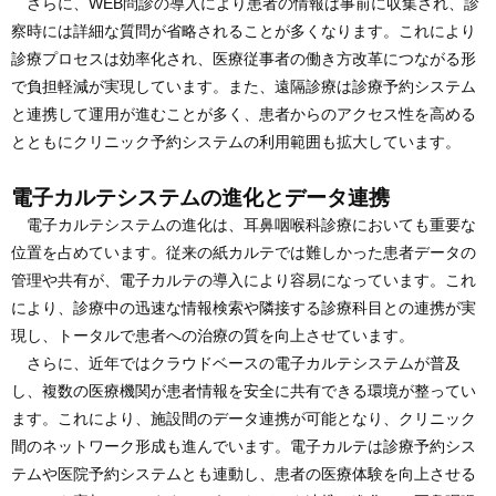
さらに、WEB問診の導入により患者の情報は事前に収集され、診
察時には詳細な質問が省略されることが多くなります。これにより
診療プロセスは効率化され、医療従事者の働き方改革につながる形
で負担軽減が実現しています。また、遠隔診療は診療予約システム
と連携して運用が進むことが多く、患者からのアクセス性を高める
とともにクリニック予約システムの利用範囲も拡大しています。
電子カルテシステムの進化とデータ連携
電子カルテシステムの進化は、耳鼻咽喉科診療においても重要な
位置を占めています。従来の紙カルテでは難しかった患者データの
管理や共有が、電子カルテの導入により容易になっています。これ
により、診療中の迅速な情報検索や隣接する診療科目との連携が実
現し、トータルで患者への治療の質を向上させています。
さらに、近年ではクラウドベースの電子カルテシステムが普及
し、複数の医療機関が患者情報を安全に共有できる環境が整ってい
ます。これにより、施設間のデータ連携が可能となり、クリニック
間のネットワーク形成も進んでいます。電子カルテは診療予約シス
テムや医院予約システムとも連動し、患者の医療体験を向上させる