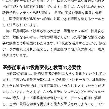
生活習慣データを活用することで、疾患の早期発見や最適な治療選
択が可能となる時代が到来しています。例えば、AIを組み合わせた
診療予約システムやWEB問診は、患者の症状や病歴を事前に分析
し、医療従事者が迅速かつ的確に対応できる環境を整えるツールと
して注目されています。
特に耳鼻咽喉科で診察される疾患は、風邪やアレルギー性鼻炎な
どの一般的なものから、聴覚や咽頭がんといった専門的な治療が必
要な疾患まで広範囲にわたります。DX技術を活用することで、診療
データの蓄積と分析が進化し、予防医療や早期介入の実現が一層期
待されています。
医療従事者の役割変化と教育の必要性
医療DXの進展は、医療従事者の役割に大きな変化をもたらしてい
ます。従来の診療業務がDXによって効率化される一方で、耳鼻咽喉
科を含む診療分野では、医療従事者に求められるスキルセットが拡
大しています。たとえば、AIや診療予約システムなどのデジタルツ
ールの導入によって業務削減が進む一方で、データを的確に解釈
し、患者に最適な診療を提供する能力が重視されるようになってい