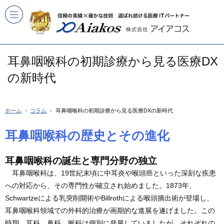
耳鼻咽喉科の初期診療から見る医療DX
の新時代
ホーム
コラム
耳鼻咽喉科の初期診療から見る医療DXの新時代
耳鼻咽喉科の歴史とその進化
耳鼻咽喉科の誕生と専門分野の独立
耳鼻咽喉科は、19世紀末頃に中耳炎や喉頭癌といった深刻な疾患
への対応から、その専門性が確立され始めました。1873年、
Schwartzeによる乳突削開術やBillrothによる喉頭摘出術が登場し、
耳鼻咽喉科領域での外科的治療が画期的な進展を遂げました。この
時期、耳科、鼻科、喉科は個別に発展していましたが、それぞれの