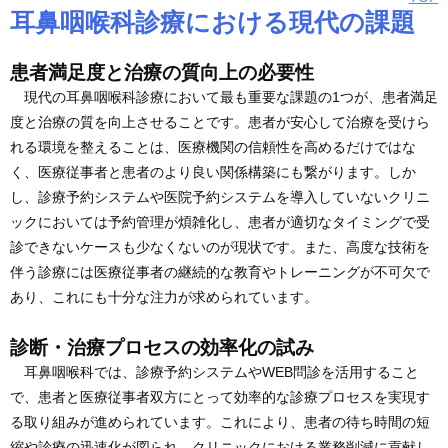
耳鼻咽喉科診療における現代の課題
患者満足度と治療の質向上の必要性
現代の耳鼻咽喉科診療において最も重要な課題の1つが、患者満足
度と治療の質を向上させることです。患者が安心して治療を受けら
れる環境を整えることは、医療機関の信頼性を高めるだけではな
く、医療従事者と患者のより良い関係構築にも繋がります。しか
し、診療予約システムや医院予約システムを導入していないクリニ
ックにおいては予約管理が煩雑化し、患者が適切なタイミングで受
診できないケースも少なくないのが現状です。また、高度な技術を
伴う診療には医療従事者の継続的な教育やトレーニングが不可欠で
あり、これにも十分な注力が求められています。
診断・治療プロセスの効率化の試み
耳鼻咽喉科では、診療予約システムやWEB問診を活用すること
で、患者と医療従事者双方にとって効率的な診療プロセスを実現す
る取り組みが進められています。これにより、患者の待ち時間の短
縮や診療の迅速化が図られ、クリニックにおける業務削減に貢献し