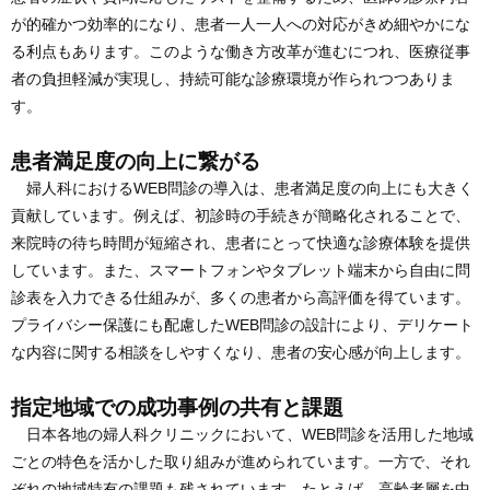
が的確かつ効率的になり、患者一人一人への対応がきめ細やかにな
る利点もあります。このような働き方改革が進むにつれ、医療従事
者の負担軽減が実現し、持続可能な診療環境が作られつつありま
す。
患者満足度の向上に繋がる
婦人科におけるWEB問診の導入は、患者満足度の向上にも大きく
貢献しています。例えば、初診時の手続きが簡略化されることで、
来院時の待ち時間が短縮され、患者にとって快適な診療体験を提供
しています。また、スマートフォンやタブレット端末から自由に問
診表を入力できる仕組みが、多くの患者から高評価を得ています。
プライバシー保護にも配慮したWEB問診の設計により、デリケート
な内容に関する相談をしやすくなり、患者の安心感が向上します。
指定地域での成功事例の共有と課題
日本各地の婦人科クリニックにおいて、WEB問診を活用した地域
ごとの特色を活かした取り組みが進められています。一方で、それ
ぞれの地域特有の課題も残されています。たとえば、高齢者層を中