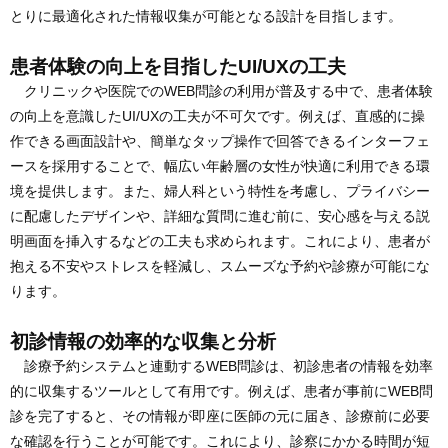
とりに最適化された情報収集が可能となる設計を目指します。
患者体験の向上を目指したUI/UXの工夫
クリニックや医院でのWEB問診の利用が普及する中で、患者体験
の向上を意識したUI/UXの工夫が不可欠です。例えば、直感的に操
作できる画面設計や、簡単なタップ操作で回答できるインターフェ
ースを採用することで、幅広い年齢層の女性が快適に利用できる環
境を提供します。また、婦人科という特性を考慮し、プライバシー
に配慮したデザインや、詳細な質問に進む前に、安心感を与える説
明画面を挿入するなどの工夫も求められます。これにより、患者が
抱える不安やストレスを軽減し、スムーズな予約や診療が可能にな
ります。
初診情報の効率的な収集と分析
診療予約システムと連動するWEB問診は、初診患者の情報を効率
的に収集するツールとして有用です。例えば、患者が事前にWEB問
診を完了すると、その情報が即座に医師の元に届き、診療前に必要
な確認を行うことが可能です。これにより、診察にかかる時間が短