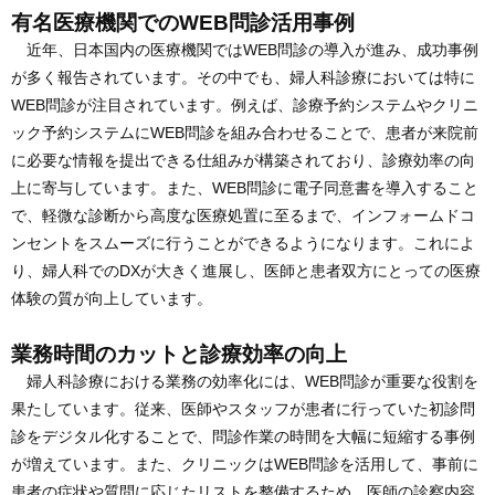
有名医療機関でのWEB問診活用事例
近年、日本国内の医療機関ではWEB問診の導入が進み、成功事例
が多く報告されています。その中でも、婦人科診療においては特に
WEB問診が注目されています。例えば、診療予約システムやクリニ
ック予約システムにWEB問診を組み合わせることで、患者が来院前
に必要な情報を提出できる仕組みが構築されており、診療効率の向
上に寄与しています。また、WEB問診に電子同意書を導入すること
で、軽微な診断から高度な医療処置に至るまで、インフォームドコ
ンセントをスムーズに行うことができるようになります。これによ
り、婦人科でのDXが大きく進展し、医師と患者双方にとっての医療
体験の質が向上しています。
業務時間のカットと診療効率の向上
婦人科診療における業務の効率化には、WEB問診が重要な役割を
果たしています。従来、医師やスタッフが患者に行っていた初診問
診をデジタル化することで、問診作業の時間を大幅に短縮する事例
が増えています。また、クリニックはWEB問診を活用して、事前に
患者の症状や質問に応じたリストを整備するため、医師の診察内容