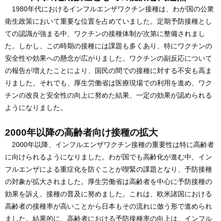
1980年代におけるインフルエンザワクチン接種は、わが国の公衆
衛生政策において重要な位置を占めていました。定期予防接種とし
ての認識が強まる中、ワクチンの接種体制が次第に整備されまし
た。しかし、この時期の接種には課題も多くあり、特にワクチンの
安全性や効果への懸念が広がりました。ワクチンの副反応について
の報告が増えたことにより、国民の間での接種に対する不安も高ま
りました。それでも、厚生労働省は医療現場での利用を進め、ワク
チンの改良と安全性の向上に努めた結果、一定の効果が認められる
ようになりました。
2000年以降の高齢者向け接種の拡大
2000年以降、インフルエンザワクチン接種の重要性は特に高齢者
に向けられるようになりました。わが国でも高齢化が進む中、イン
フルエンザによる重症化を防ぐことが喫緊の課題となり、予防接種
の対象が拡大されました。厚生労働省は高齢者を中心に予防接種の
効果を訴え、接種の普及に努めました。これは、欧米諸国における
高齢者の接種率が高いことから日本もその流れに倣う形で進められ
ました。結果的に、高齢者における予防接種率の向上は、インフル