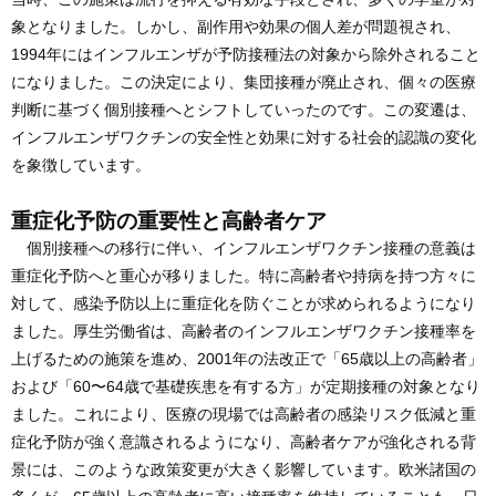
象となりました。しかし、副作用や効果の個人差が問題視され、
1994年にはインフルエンザが予防接種法の対象から除外されること
になりました。この決定により、集団接種が廃止され、個々の医療
判断に基づく個別接種へとシフトしていったのです。この変遷は、
インフルエンザワクチンの安全性と効果に対する社会的認識の変化
を象徴しています。
重症化予防の重要性と高齢者ケア
個別接種への移行に伴い、インフルエンザワクチン接種の意義は
重症化予防へと重心が移りました。特に高齢者や持病を持つ方々に
対して、感染予防以上に重症化を防ぐことが求められるようになり
ました。厚生労働省は、高齢者のインフルエンザワクチン接種率を
上げるための施策を進め、2001年の法改正で「65歳以上の高齢者」
および「60〜64歳で基礎疾患を有する方」が定期接種の対象となり
ました。これにより、医療の現場では高齢者の感染リスク低減と重
症化予防が強く意識されるようになり、高齢者ケアが強化される背
景には、このような政策変更が大きく影響しています。欧米諸国の