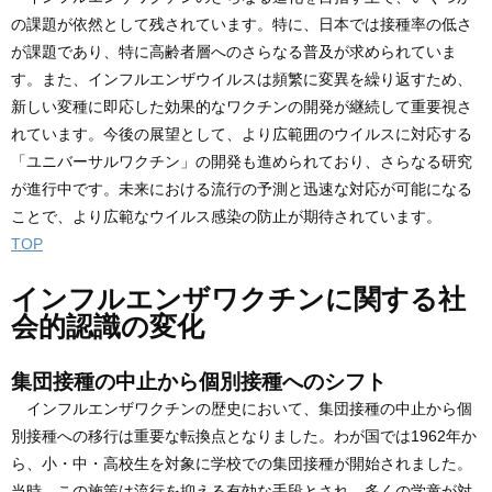
の課題が依然として残されています。特に、日本では接種率の低さ
が課題であり、特に高齢者層へのさらなる普及が求められていま
す。また、インフルエンザウイルスは頻繁に変異を繰り返すため、
新しい変種に即応した効果的なワクチンの開発が継続して重要視さ
れています。今後の展望として、より広範囲のウイルスに対応する
「ユニバーサルワクチン」の開発も進められており、さらなる研究
が進行中です。未来における流行の予測と迅速な対応が可能になる
ことで、より広範なウイルス感染の防止が期待されています。
TOP
インフルエンザワクチンに関する社
会的認識の変化
集団接種の中止から個別接種へのシフト
インフルエンザワクチンの歴史において、集団接種の中止から個
別接種への移行は重要な転換点となりました。わが国では1962年か
ら、小・中・高校生を対象に学校での集団接種が開始されました。
当時、この施策は流行を抑える有効な手段とされ、多くの学童が対