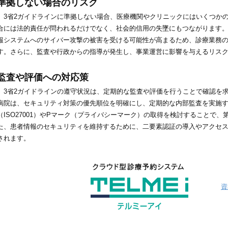
準拠しない場合のリスク
3省2ガイドラインに準拠しない場合、医療機関やクリニックにはいくつか
合には法的責任が問われるだけでなく、社会的信用の失墜にもつながります
報システムへのサイバー攻撃の被害を受ける可能性が高まるため、診療業務
す。さらに、監査や行政からの指導が発生し、事業運営に影響を与えるリス
監査や評価への対応策
3省2ガイドラインの遵守状況は、定期的な監査や評価を行うことで確認を
病院は、セキュリティ対策の優先順位を明確にし、定期的な内部監査を実施す
（ISO27001）やPマーク（プライバシーマーク）の取得を検討することで
た、患者情報のセキュリティを維持するために、二要素認証の導入やアクセ
されます。
資