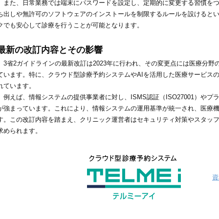
また、日常業務では端末にパスワードを設定し、定期的に変更する習慣をつ
ち出しや無許可のソフトウェアのインストールを制限するルールを設けると
クでも安心して診療を行うことが可能となります。
最新の改訂内容とその影響
3省2ガイドラインの最新改訂は2023年に行われ、その変更点には医療分野
ています。特に、クラウド型診療予約システムやAIを活用した医療サービス
れています。
例えば、情報システムの提供事業者に対し、ISMS認証（ISO27001）や
が強まっています。これにより、情報システムの運用基準が統一され、医療
す。この改訂内容を踏まえ、クリニック運営者はセキュリティ対策やスタッ
求められます。
資