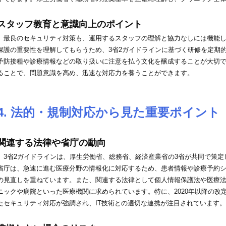
スタッフ教育と意識向上のポイント
最良のセキュリティ対策も、運用するスタッフの理解と協力なしには機能し
保護の重要性を理解してもらうため、3省2ガイドラインに基づく研修を定期
予防接種や診療情報などの取り扱いに注意を払う文化を醸成することが大切
ることで、問題意識を高め、迅速な対応力を養うことができます。
4. 法的・規制対応から見た重要ポイント
関連する法律や省庁の動向
3省2ガイドラインは、厚生労働省、総務省、経済産業省の3省が共同で策定
省庁は、急速に進む医療分野の情報化に対応するため、患者情報や診療予約
の見直しを重ねています。また、関連する法律として個人情報保護法や医療
ニックや病院といった医療機関に求められています。特に、2020年以降の改
たセキュリティ対応が強調され、IT技術との適切な連携が注目されています。