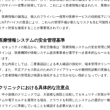
どのサイバー攻撃が頻発しており、これにより患者情報が盗まれたり、業務
す。
医療情報の漏洩は、個人のプライバシー侵害や医療サービスの信頼低下につ
たIoTデバイスの普及により、これらの管理不備が新たなリスクを生む可能
リティ対策を徹底することが重要視されています。
医療情報システムの安全管理基準
セキュリティの観点から、厚生労働省は「医療情報システムの安全管理に関
ラインは、医療機関や情報システム提供事業者が遵守すべき基本的なルール
います。
主な内容としては、二要素認証による本人確認の強化や、端末管理ポリシー
す。また、不正アクセス防止のためのファイアウォールや脆弱性診断の実施
って患者情報の管理及び保護を強化する上で欠かせない指針となっています
クリニックにおける具体的な注意点
中小規模のクリニックでは、大規模な病院と比較してセキュリティ対策が不
テムや電子カルテを運用する場合、クラウドを利用したシステムの選択が一般
イドラインに準拠していることを確認する必要があります。