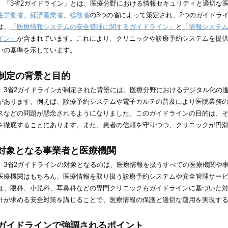
「3省2ガイドライン」とは、医療分野における情報セキュリティと適切な
生労働省
、
経済産業省
、
総務省
の3つの省によって策定され、2つのガイドラ
は、
「医療情報システムの安全管理に関するガイドライン」
と
「情報システ
イン」
が含まれています。これにより、クリニックや診療予約システムを提
いの基準を示しています。
制定の背景と目的
3省2ガイドラインが制定された背景には、医療分野におけるデジタル化の
があります。例えば、診療予約システムや電子カルテの普及により医院業務
スなどの問題が懸念されるようになりました。このガイドラインの目的は、
を徹底することにあります。また、患者の信頼を守りつつ、クリニックが円
対象となる事業者と医療機関
3省2ガイドラインの対象となるのは、医療情報を扱うすべての医療機関や
医療機関はもちろん、医療情報を取り扱う診療予約システムや安全管理サー
は、眼科、小児科、耳鼻科などの専門クリニックもガイドラインに基づいた
針が求める安全対策を講じることで、医療情報の保護と適切な運用を実現す
ガイドラインで強調されるポイント