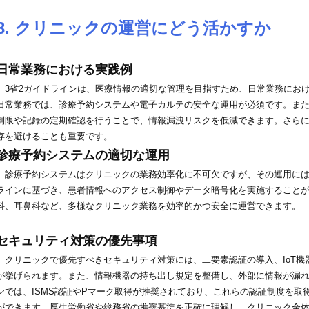
3. クリニックの運営にどう活かすか
日常業務における実践例
3省2ガイドラインは、医療情報の適切な管理を目指すため、日常業務にお
日常業務では、診療予約システムや電子カルテの安全な運用が必須です。ま
制限や記録の定期確認を行うことで、情報漏洩リスクを低減できます。さら
存を避けることも重要です。
診療予約システムの適切な運用
診療予約システムはクリニックの業務効率化に不可欠ですが、その運用には
ラインに基づき、患者情報へのアクセス制御やデータ暗号化を実施すること
科、耳鼻科など、多様なクリニック業務を効率的かつ安全に運営できます。
セキュリティ対策の優先事項
クリニックで優先すべきセキュリティ対策には、二要素認証の導入、IoT機
が挙げられます。また、情報機器の持ち出し規定を整備し、外部に情報が漏れ
ンでは、ISMS認証やPマーク取得が推奨されており、これらの認証制度を取
ができます。厚生労働省や総務省の推奨基準を正確に理解し、クリニック全