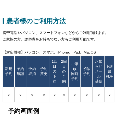
患者様のご利用方法
携帯電話やパソコン、スマートフォンなどからご利用頂けます。
ご家族の方、診察券をお持ちでない方もご利用可能です。
【対応機種】パソコン、スマホ、iPhone、iPad、MacOS
1回
2回
お知
ご家
目
目
らせ
予診
新規
予約
予約
予約
族
初診
の
の
メー
票
予約
確認
取消
変更
同時
予約
予
予
ル
PDF
予約
約
約
受信
○
○
○
○
○
○
○
○
○
○
予約画面例